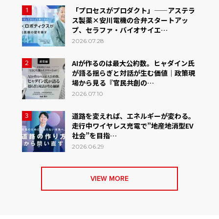
「プロセスがプロダクト」——アステラ
1
ス製薬×安川電機の合弁スタートアッ
プ、セラファ・バイオサイエ…
2026.07.28
AIが作るのは最大公約数。ヒャダイン氏
2
が語る揺らぎと対話が生む価値｜政策現
場から見る『官民共創の…
2026.07.10
道路を変えれば、エネルギーが変わる。
3
走行中ワイヤレス充電で”地産地消型EV
社会”を目指…
2026.06.29
VIEW MORE