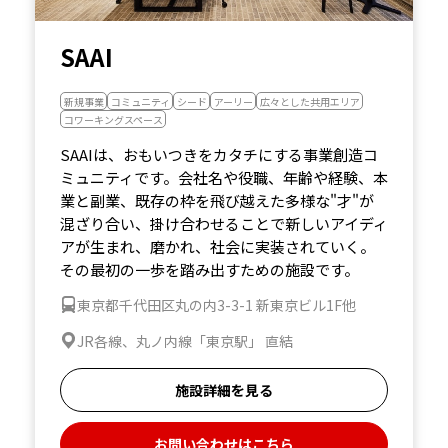
SAAI
新規事業
コミュニティ
シード
アーリー
広々とした共用エリア
コワーキングスペース
SAAIは、おもいつきをカタチにする事業創造コ
ミュニティです。会社名や役職、年齢や経験、本
業と副業、既存の枠を飛び越えた多様な"才"が
混ざり合い、掛け合わせることで新しいアイディ
アが生まれ、磨かれ、社会に実装されていく。
その最初の一歩を踏み出すための施設です。
東京都千代田区丸の内3-3-1 新東京ビル1F他
JR各線、丸ノ内線「東京駅」 直結
施設詳細を見る
お問い合わせはこちら