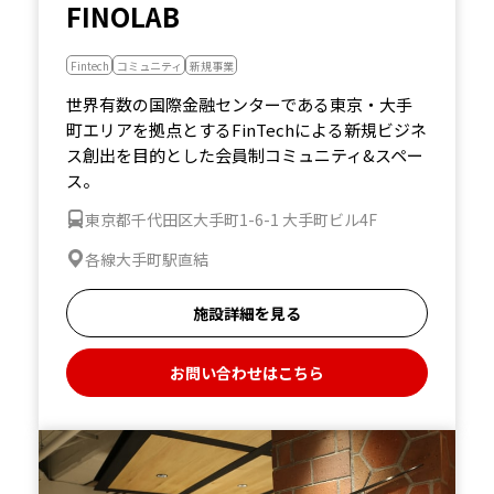
FINOLAB
Fintech
コミュニティ
新規事業
世界有数の国際金融センターである東京・大手
町エリアを拠点とするFinTechによる新規ビジネ
ス創出を目的とした会員制コミュニティ&スペー
ス。
東京都千代田区大手町1-6-1 大手町ビル4F
各線大手町駅直結
施設詳細を見る
お問い合わせはこちら