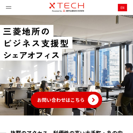
EN
三菱地所の
ビジネス支援型
シェアオフィス
お問い合わせはこちら
ll down
抜群のアクセス、利便性の高い大手町・丸の内