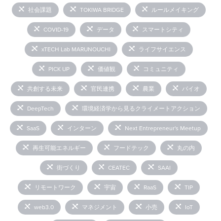
社会課題
TOKIWA BRIDGE
ルールメイキング
COVID-19
データ
スマートシティ
xTECH Lab MARUNOUCHI
ライフサイエンス
PICK UP
価値観
コミュニティ
共創する未来
官民連携
農業
バイオ
DeepTech
環境経済学から見るクライメートアクション
SaaS
インターン
Next Entrepreneur's Meetup
再生可能エネルギー
フードテック
丸の内
街づくり
CEATEC
SAAI
リモートワーク
宇宙
RaaS
TIP
web3.0
マネジメント
小売
IoT