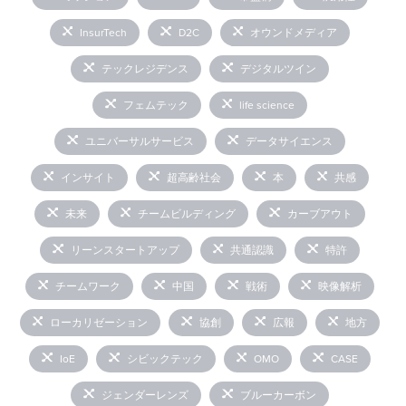
InsurTech
D2C
オウンドメディア
テックレジデンス
デジタルツイン
フェムテック
life science
ユニバーサルサービス
データサイエンス
インサイト
超高齢社会
本
共感
未来
チームビルディング
カーブアウト
リーンスタートアップ
共通認識
特許
チームワーク
中国
戦術
映像解析
ローカリゼーション
協創
広報
地方
IoE
シビックテック
OMO
CASE
ジェンダーレンズ
ブルーカーボン