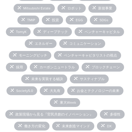
Mitsubishi Estate
ロボット
新規事業
TMIP
投資
EGG
SDGs
TomyK
ディープテック
ベンチャーキャピタル
エネルギー
コミュニケーション
モーニングピッチ
ベンチャーキャピタリストの視点
採用
カーボンニュートラル
ブロックチェーン
未来を実装する秘訣
サスティナブル
Society5.0
大丸有
お金とテクノロジーの未来
東大Week
政策現場から見る『官民共創のイノベーション』
多様性
働き方の変化
未来創造マインド
DX