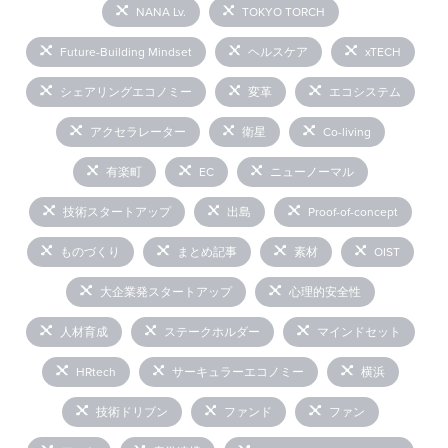
NANA Lv.
TOKYO TORCH
Future-Building Mindset
ヘルスケア
xTECH
シェアリングエコノミー
変革
エコシステム
アクセラレーター
衛星
Co-living
有楽町
EC
ニューノーマル
技術スタートアップ
出島
Proof-of-concept
ものづくり
まとめ記事
素材
OIST
大企業発スタートアップ
心理的安全性
人材育成
ステークホルダー
マインドセット
HRtech
サーキュラーエコノミー
横浜
技術ドリブン
ファンド
ファン