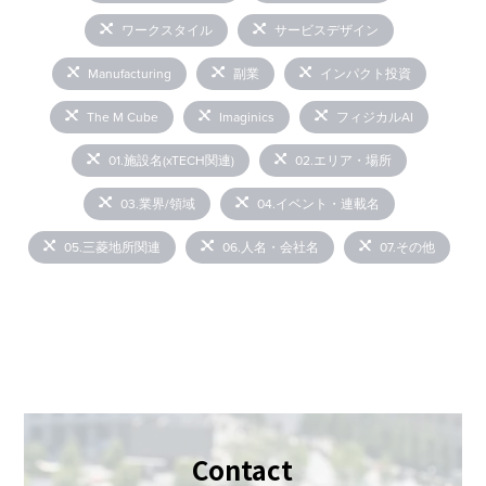
ワークスタイル
サービスデザイン
Manufacturing
副業
インパクト投資
The M Cube
Imaginics
フィジカルAI
01.施設名(xTECH関連)
02.エリア・場所
03.業界/領域
04.イベント・連載名
05.三菱地所関連
06.人名・会社名
07.その他
Contact