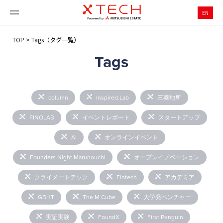
EN
TOP
>
Tags（タグ一覧）
Tags
column
Inspired.Lab
三菱地所
FINOLAB
イベントレポート
スタートアップ
AI
オンラインイベント
Founders Night Marunouchi
オープンイノベーション
クライメートテック
Fintech
アカデミア
GBHT
The M Cube
大学発ベンチャー
実証実験
FoundX
First Penguin