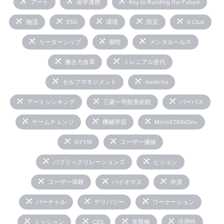
アート
産学連携
Key to Building the Future
物流
ESG
環境
防災
0 Club
リーダーシップ
個性
メンタルヘルス
働き方改革
ミレニアル世代
セルフマネジメント
medicha
アートシンキング
三菱一号館美術館
パーパス
ゲームチェンジ
機械学習
MicroSTARsDev.
GYYM
ユーザー価値
パブリックリレーションズ
ビジョン
ユーザー体験
バイオマス
外資
バーチャル
デリバリー
ワーケーション
ミッション
CES
常盤橋
汎用性