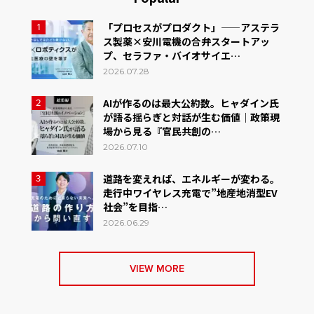
「プロセスがプロダクト」——アステラ
1
ス製薬×安川電機の合弁スタートアッ
プ、セラファ・バイオサイエ…
2026.07.28
AIが作るのは最大公約数。ヒャダイン氏
2
が語る揺らぎと対話が生む価値｜政策現
場から見る『官民共創の…
2026.07.10
道路を変えれば、エネルギーが変わる。
3
走行中ワイヤレス充電で”地産地消型EV
社会”を目指…
2026.06.29
VIEW MORE