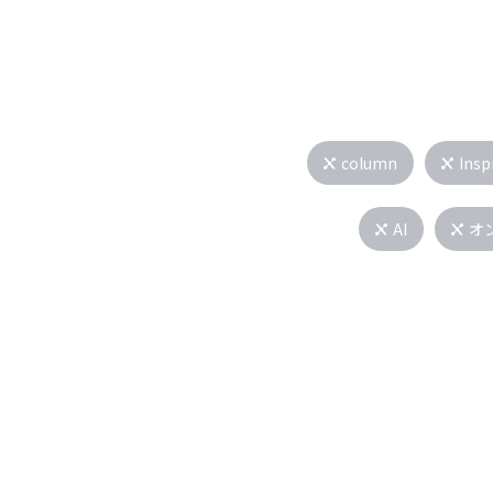
column
Insp
AI
オ