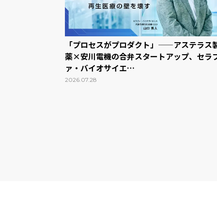
「プロセスがプロダクト」——アステラス
薬×安川電機の合弁スタートアップ、セラ
ァ・バイオサイエ…
2026.07.28