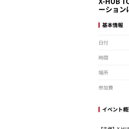
X-HUB
ーション
基本情報
日付
時間
場所
参加費
イベント概
【主催】X-HU