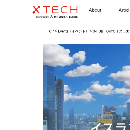
About
Artic
TOP
>
Events（イベント）
>
X-HUB TOKYO