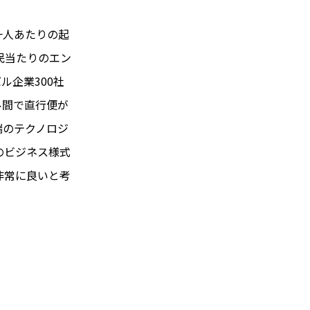
一人あたりの起
民当たりのエン
ル企業300社
ル間で直行便が
端のテクノロジ
のビジネス様式
非常に良いと考