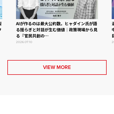
製
AIが作るのは最大公約数。ヒャダイン氏が語
フ
る揺らぎと対話が生む価値｜政策現場から見
る『官民共創の…
2026.07.10
2
VIEW MORE