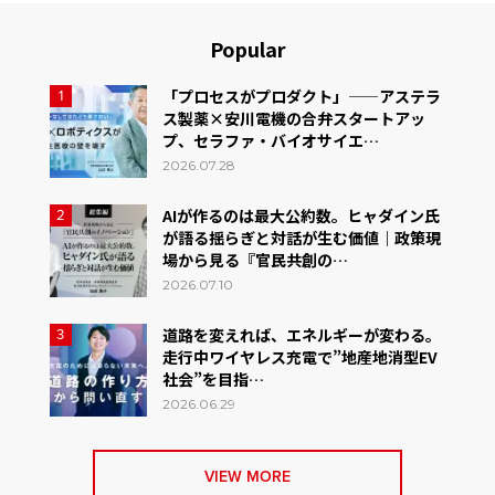
Popular
「プロセスがプロダクト」——アステラ
1
ス製薬×安川電機の合弁スタートアッ
プ、セラファ・バイオサイエ…
2026.07.28
AIが作るのは最大公約数。ヒャダイン氏
2
が語る揺らぎと対話が生む価値｜政策現
場から見る『官民共創の…
2026.07.10
道路を変えれば、エネルギーが変わる。
3
走行中ワイヤレス充電で”地産地消型EV
社会”を目指…
2026.06.29
VIEW MORE