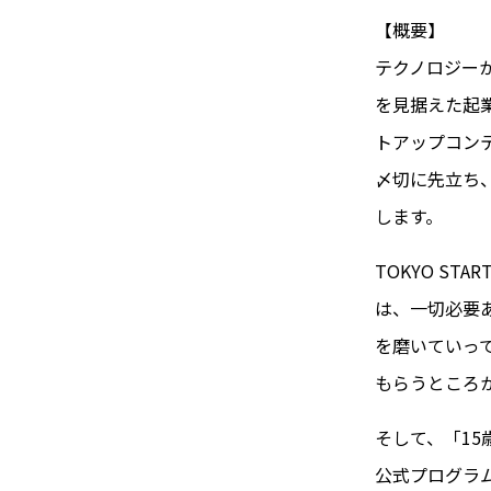
【概要】
テクノロジー
を見据えた起
トアップコンテス
〆切に先立ち、
します。
TOKYO ST
は、一切必要
を磨いていっ
もらうところ
そして、「1
公式プログラ