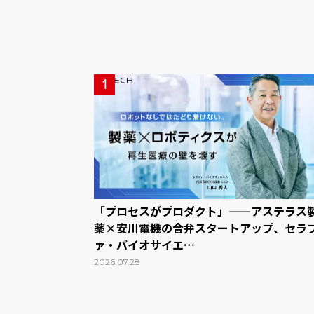
1
「プロセスがプロダクト」——アステラス
薬×安川電機の合弁スタートアップ、セラ
ァ・バイオサイエ…
2026.07.28