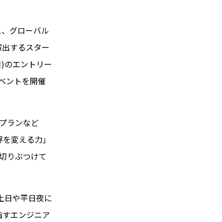
ス、グローバル
輩出するスター
(日)のエントリー
イベントを開催
ネスプランなど
界を変える力」
い切りぶつけて
土日や平日夜に
指すエンジニア