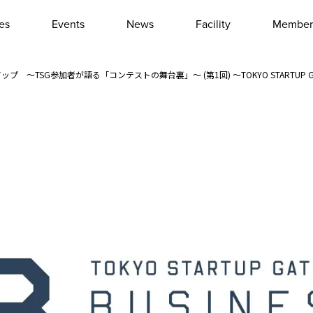
les
Events
News
Facility
Member
Interview
Column
プ ～TSG参加者が語る「コンテストの舞台裏」～ (第1回) ～TOKYO STARTUP G
Event report
Other