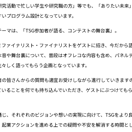
研究活動で忙しい学生や研究職の方」等でも、「ありたい未来
すいプログラム設計となっています。
テーマは、「TSG参加者が語る、コンテストの舞台裏」。
セミファイナリスト・ファイナリストをゲストに招き、今だから語
本音や舞台裏について、普段はオフレコな内容も含め、パネル
生々しく語ってもらう企画となっています。
者の皆さんからの質問も適宜お受けしながら進行していきますの
ていることを何でも持ち込んでいただき、ゲストにぶつけても
通じ、それぞれのビジョンや想いの実現に向けて、TSGをより
、起業アクションを進める上での疑問や不安を解消する時間と