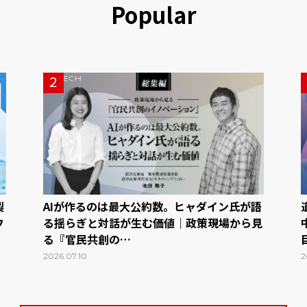
Popular
2
製
AIが作るのは最大公約数。ヒャダイン氏が語
フ
る揺らぎと対話が生む価値｜政策現場から見
る『官民共創の…
2026.07.10
2