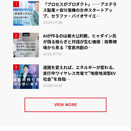
「プロセスがプロダクト」——アステラ
1
ス製薬×安川電機の合弁スタートアッ
プ、セラファ・バイオサイエ…
2026.07.28
AIが作るのは最大公約数。ヒャダイン氏
2
が語る揺らぎと対話が生む価値｜政策現
場から見る『官民共創の…
2026.07.10
道路を変えれば、エネルギーが変わる。
3
走行中ワイヤレス充電で”地産地消型EV
社会”を目指…
2026.06.29
VIEW MORE