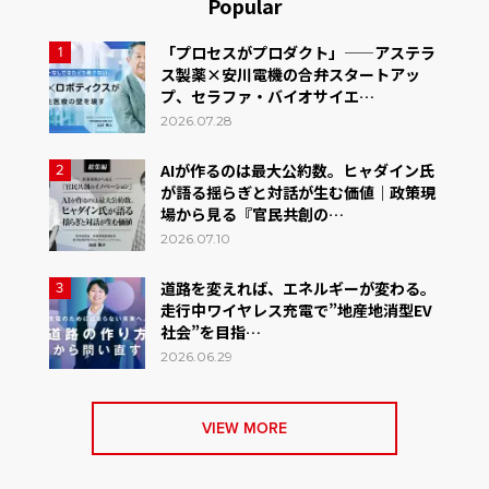
Popular
「プロセスがプロダクト」——アステラ
1
ス製薬×安川電機の合弁スタートアッ
プ、セラファ・バイオサイエ…
2026.07.28
AIが作るのは最大公約数。ヒャダイン氏
2
が語る揺らぎと対話が生む価値｜政策現
場から見る『官民共創の…
2026.07.10
道路を変えれば、エネルギーが変わる。
3
走行中ワイヤレス充電で”地産地消型EV
社会”を目指…
2026.06.29
VIEW MORE