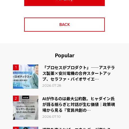
BACK
Popular
「プロセスがプロダクト」——アステラ
1
ス製薬×安川電機の合弁スタートアッ
プ、セラファ・バイオサイエ…
2026.07.28
AIが作るのは最大公約数。ヒャダイン氏
2
が語る揺らぎと対話が生む価値｜政策現
場から見る『官民共創の…
2026.07.10