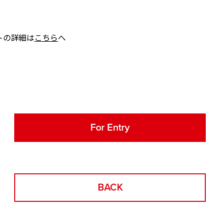
トの詳細は
こちら
へ
For Entry
BACK