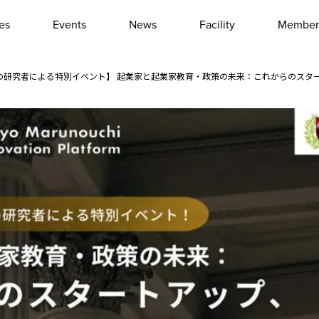
les
Events
News
Facility
Member
Interview
Column
の研究者による特別イベント】 起業家と起業家教育・政策の未来：これからのスタ
Event report
Other