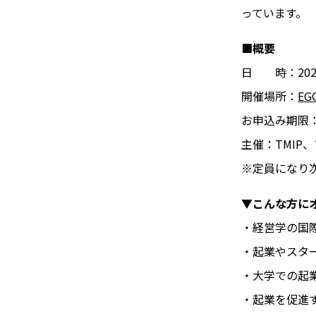
っています。
■概要
日 時：2024
開催場所：
EG
お申込み期限：2
主催：TMIP
※定員になり
▼こんな方に
・経営学の国
・起業やスタ
・大学での起
・起業を促進