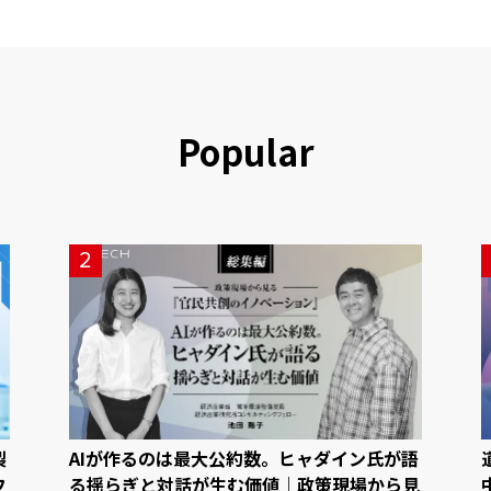
Popular
2
製
AIが作るのは最大公約数。ヒャダイン氏が語
フ
る揺らぎと対話が生む価値｜政策現場から見