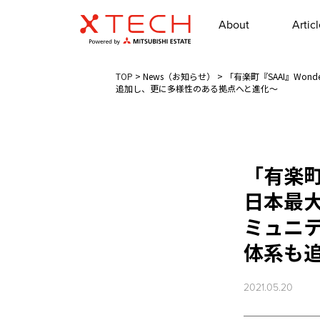
About
Artic
TOP
>
News（お知らせ）
>
「有楽町『SAAI』Won
追加し、更に多様性のある拠点へと進化～
「有楽町『
日本最
ミュニ
体系も
2021.05.20