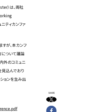
ter）は、両社
king
ュニティカンファ
ますが、本カンフ
方について議論
国内外のコミュニ
を見込んでおり
ーションを生み出
SHARE
rence.pdf