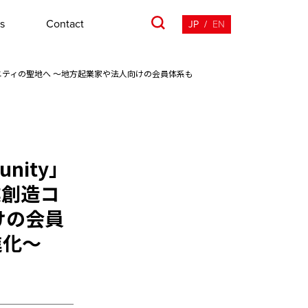
s
Contact
JP
/
EN
造コミュニティの聖地へ ～地方起業家や法人向けの会員体系も
unity」
業創造コ
けの会員
進化～