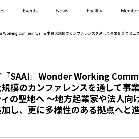
les
Events
News
Facility
Member
Interview
Column
der Working Community」 日本最大規模のカンファレンスを通して事業創
Event report
Other
SAAI』Wonder Working Comm
大規模のカンファレンスを通して事
ティの聖地へ ～地方起業家や法人向
追加し、更に多様性のある拠点へと