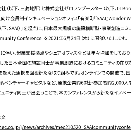
（以下、三菱地所）と株式会社ゼロワンブースター（以下、01Boos
け会員制インキュベーションオフィス「有楽町『SAAI』Wonder Wor
y（以下、SAAI）」を起点に、日本最大規模の施設横断型・事業創造コミ
munity Conference」を2021年6月24日（木）に開催いたします。
に伴い、起業支援拠点やシェアオフィスなどは年々増加をしており
うした日本全国の施設同士が事業創造におけるコミュニティの在り
を超えた連携を図る新たな取り組みです。オンラインでの開催で、
系ベンチャーキャピタルなど、連携企業約60社・参加者約2,000人
ミュニティ同士が出会うことで、本カンファレンスから新たなイノベ
本文
mec.co.jp/j/news/archives/mec210520_SAAIcommunityconfe