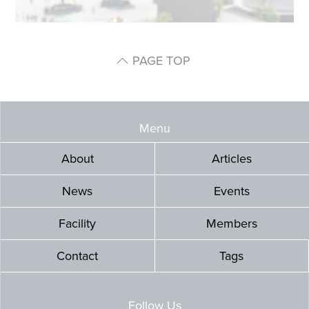
PAGE TOP
Menu
About
Articles
News
Events
Facility
Members
Contact
Tags
Follow Us