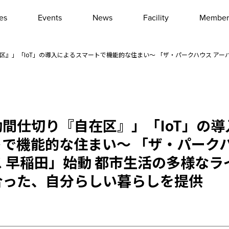
les
Events
News
Facility
Member
Interview
Column
区』」「IoT」の導入によるスマートで機能的な住まい～ 「ザ・パークハウス アー
Event report
Other
間仕切り『自在区』」「IoT」の導
で機能的な住まい～ 「ザ・パークハ
 早稲田」始動 都市生活の多様なラ
合った、自分らしい暮らしを提供