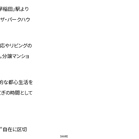
早稲田」駅より
ザ・パークハウ
対応やリビングの
。分譲マンショ
率的な都心生活を
寛ぎの時間として
を“自在に区切
SHARE