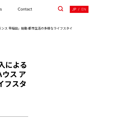
s
Contact
JP
/
EN
バンス 早稲田」始動 都市生活の多様なライフスタイ
入による
ウス ア
イフスタ