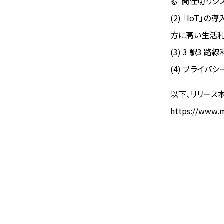
る”間仕切りシ
(2) 「IoT
方に高い生活
(3) 3 駅3
(4) プライ
以下、リリース
https://www.