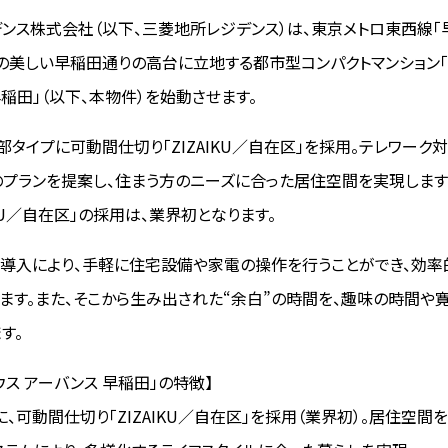
ンス株式会社（以下、三菱地所レジデンス）は、東京メトロ東西線「
木の美しい早稲田通りの高台に立地する都市型コンパクトマンション「
早稲田」（以下、本物件）を始動させます。
部タイプに可動間仕切り「ZIZAIKU／自在区」を採用。テレワーク
プランを提案し、住まう方のニーズに合った居住空間を実現します
IKU／自在区」の採用は、業界初となります。
T」の導入により、手軽に住宅設備や家電の操作を行うことができ、効
ます。また、そこから生み出された“余白”の時間を、趣味の時間や
す。
ウス アーバンス 早稲田」の特徴】
プに、可動間仕切り「ZIZAIKU／自在区」を採用（業界初）。居住空間