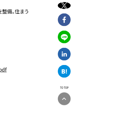
を整備。住まう
pdf
TO TOP