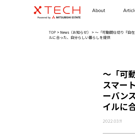
About
Artic
TOP
>
News（お知らせ）
>
～「可動間仕切り『自在
ルに合った、自分らしい暮らしを提供
～「可動
スマート
ーバンス
イルに
2022.03.11