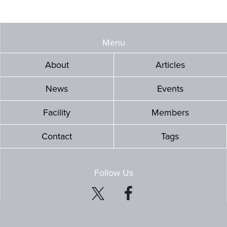
Menu
About
Articles
News
Events
Facility
Members
Contact
Tags
Follow Us