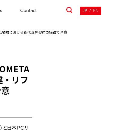
s
Contact
JP
/
EN
ーム領域における総代理店契約の締結で合意
META
建・リフ
合意
）と日本ＰＣサ