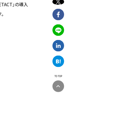
TACT」の導入
。
TO TOP