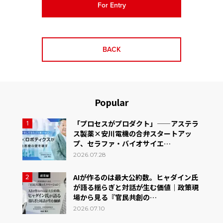
For Entry
BACK
Popular
「プロセスがプロダクト」——アステラ
1
ス製薬×安川電機の合弁スタートアッ
プ、セラファ・バイオサイエ…
2026.07.28
AIが作るのは最大公約数。ヒャダイン氏
2
が語る揺らぎと対話が生む価値｜政策現
場から見る『官民共創の…
2026.07.10