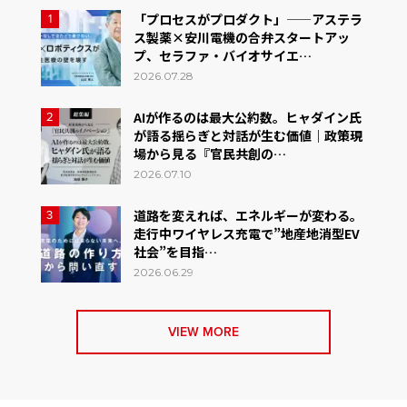
「プロセスがプロダクト」——アステラ
1
ス製薬×安川電機の合弁スタートアッ
プ、セラファ・バイオサイエ…
2026.07.28
AIが作るのは最大公約数。ヒャダイン氏
2
が語る揺らぎと対話が生む価値｜政策現
場から見る『官民共創の…
2026.07.10
道路を変えれば、エネルギーが変わる。
3
走行中ワイヤレス充電で”地産地消型EV
社会”を目指…
2026.06.29
VIEW MORE