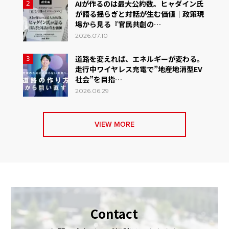
AIが作るのは最大公約数。ヒャダイン氏
2
が語る揺らぎと対話が生む価値｜政策現
場から見る『官民共創の…
2026.07.10
道路を変えれば、エネルギーが変わる。
3
走行中ワイヤレス充電で”地産地消型EV
社会”を目指…
2026.06.29
VIEW MORE
Contact