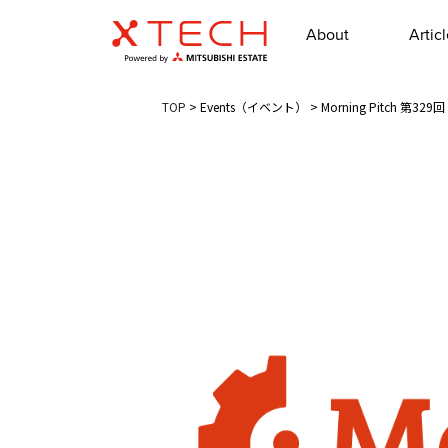
About
Artic
TOP
>
Events（イベント）
>
Morning Pitch 