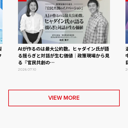
製
AIが作るのは最大公約数。ヒャダイン氏が語
フ
る揺らぎと対話が生む価値｜政策現場から見
る『官民共創の…
2026.07.10
2
VIEW MORE