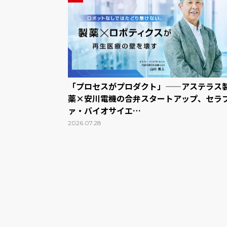
「プロセスがプロダクト」——アステラス
薬×安川電機の合弁スタートアップ、セラ
ァ・バイオサイエ…
2026.07.28