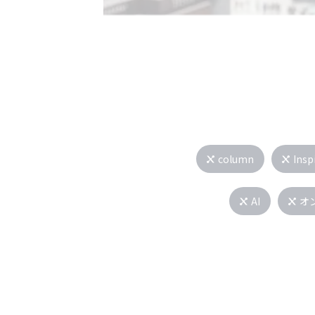
column
Insp
AI
オ