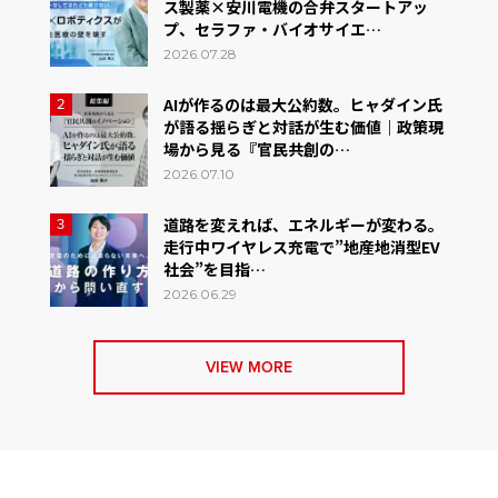
ス製薬×安川電機の合弁スタートアッ
プ、セラファ・バイオサイエ…
2026.07.28
AIが作るのは最大公約数。ヒャダイン氏
2
が語る揺らぎと対話が生む価値｜政策現
場から見る『官民共創の…
2026.07.10
道路を変えれば、エネルギーが変わる。
3
走行中ワイヤレス充電で”地産地消型EV
社会”を目指…
2026.06.29
VIEW MORE