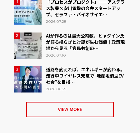
「プロセスがプロダクト」——アステラ
1
ス製薬×安川電機の合弁スタートアッ
プ、セラファ・バイオサイエ…
2026.07.28
AIが作るのは最大公約数。ヒャダイン氏
2
が語る揺らぎと対話が生む価値｜政策現
場から見る『官民共創の…
2026.07.10
道路を変えれば、エネルギーが変わる。
3
走行中ワイヤレス充電で”地産地消型EV
社会”を目指…
2026.06.29
VIEW MORE