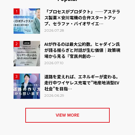
「プロセスがプロダクト」——アステラ
1
ス製薬×安川電機の合弁スタートアッ
プ、セラファ・バイオサイエ…
2026.07.28
AIが作るのは最大公約数。ヒャダイン氏
2
が語る揺らぎと対話が生む価値｜政策現
場から見る『官民共創の…
2026.07.10
道路を変えれば、エネルギーが変わる。
3
走行中ワイヤレス充電で”地産地消型EV
社会”を目指…
2026.06.29
VIEW MORE