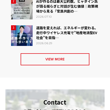
AIが作るのは最大公約数。ヒャダイン氏
2
が語る揺らぎと対話が生む価値｜政策現
場から見る『官民共創の…
2026.07.10
道路を変えれば、エネルギーが変わる。
3
走行中ワイヤレス充電で”地産地消型EV
社会”を目指…
2026.06.29
VIEW MORE
Contact