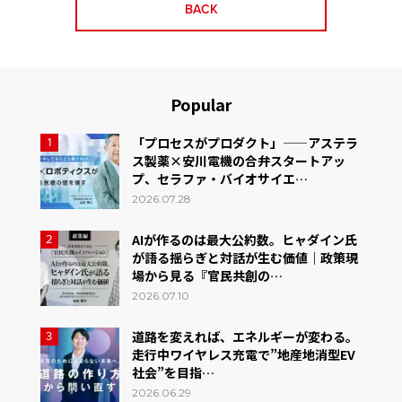
BACK
Popular
「プロセスがプロダクト」——アステラ
1
ス製薬×安川電機の合弁スタートアッ
プ、セラファ・バイオサイエ…
2026.07.28
AIが作るのは最大公約数。ヒャダイン氏
2
が語る揺らぎと対話が生む価値｜政策現
場から見る『官民共創の…
2026.07.10
道路を変えれば、エネルギーが変わる。
3
走行中ワイヤレス充電で”地産地消型EV
社会”を目指…
2026.06.29