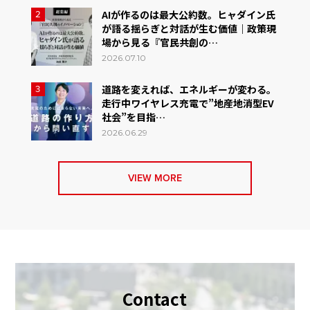
AIが作るのは最大公約数。ヒャダイン氏
2
が語る揺らぎと対話が生む価値｜政策現
場から見る『官民共創の…
2026.07.10
道路を変えれば、エネルギーが変わる。
3
走行中ワイヤレス充電で”地産地消型EV
社会”を目指…
2026.06.29
VIEW MORE
Contact