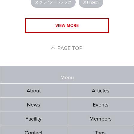
クライメートテック
Fintech
VIEW MORE
PAGE TOP
Menu
About
Articles
News
Events
Facility
Members
Contact
Tags