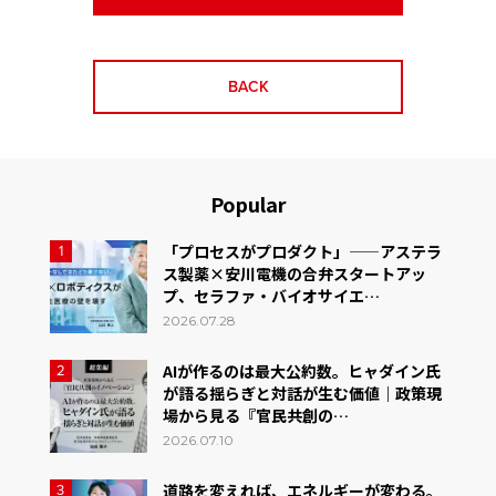
BACK
Popular
「プロセスがプロダクト」——アステラ
1
ス製薬×安川電機の合弁スタートアッ
プ、セラファ・バイオサイエ…
2026.07.28
AIが作るのは最大公約数。ヒャダイン氏
2
が語る揺らぎと対話が生む価値｜政策現
場から見る『官民共創の…
2026.07.10
道路を変えれば、エネルギーが変わる。
3