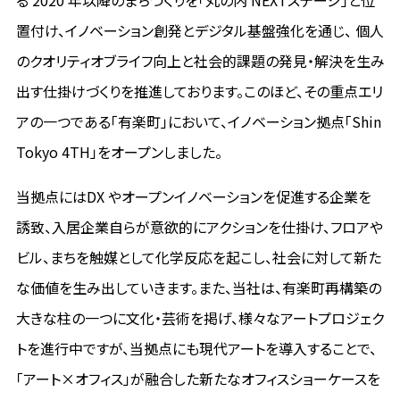
る 2020 年以降のまちづくりを「丸の内 NEXTステージ」と位
置付け、イノベーション創発とデジタル基盤強化を通じ、 個人
のクオリティオブライフ向上と社会的課題の発見・解決を生み
出す仕掛けづくりを推進しております。このほど、その重点エリ
アの一つである「有楽町」において、イノベーション拠点「Shin
Tokyo 4TH」をオープンしました。
当拠点にはDX やオープンイノベーションを促進する企業を
誘致、入居企業自らが意欲的にアクションを仕掛け、フロアや
ビル、まちを触媒として化学反応を起こし、社会に対して新た
な価値を生み出していきます。また、当社は、有楽町再構築の
大きな柱の一つに文化・芸術を掲げ、様々なアートプロジェク
トを進行中ですが、当拠点にも現代アートを導入することで、
「アート×オフィス」が融合した新たなオフィスショーケースを