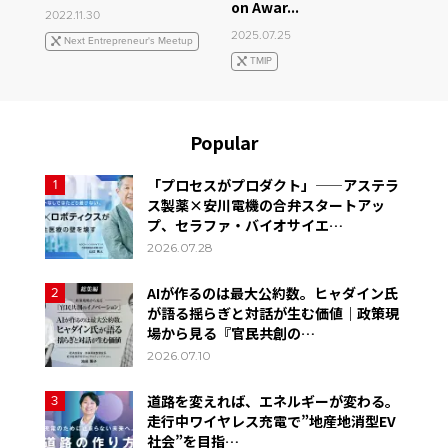
on Awar...
2022.11.30
2025.07.25
Next Entrepreneur's Meetup
TMIP
Popular
「プロセスがプロダクト」——アステラ
1
ス製薬×安川電機の合弁スタートアッ
プ、セラファ・バイオサイエ…
2026.07.28
AIが作るのは最大公約数。ヒャダイン氏
2
が語る揺らぎと対話が生む価値｜政策現
場から見る『官民共創の…
2026.07.10
道路を変えれば、エネルギーが変わる。
3
走行中ワイヤレス充電で”地産地消型EV
社会”を目指…