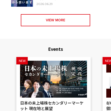
2026.06.29
VIEW MORE
Events
NEW
NE
日本の未上場株セカンダリーマーケ
8
ット 現在地と展望
領