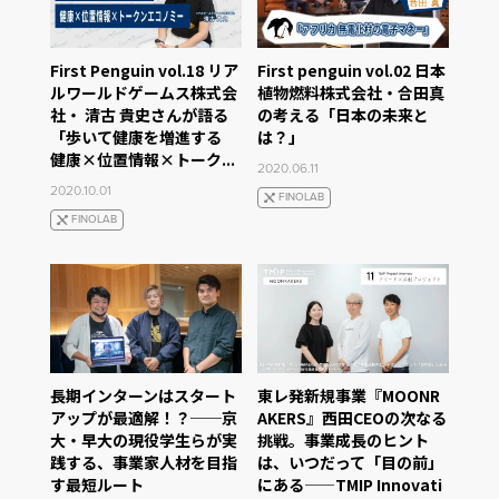
First Penguin vol.18 リア
First penguin vol.02 日本
ルワールドゲームス株式会
植物燃料株式会社・合田真
社・ 清古 貴史さんが語る
の考える「日本の未来と
「歩いて健康を増進する
は？」
健康×位置情報×トーク...
2020.06.11
2020.10.01
FINOLAB
FINOLAB
長期インターンはスタート
東レ発新規事業『MOONR
アップが最適解！？──京
AKERS』西田CEOの次なる
大・早大の現役学生らが実
挑戦。事業成長のヒント
践する、事業家人材を目指
は、いつだって「目の前」
す最短ルート
にある——TMIP Innovati