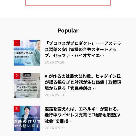
Popular
「プロセスがプロダクト」——アステラ
1
ス製薬×安川電機の合弁スタートアッ
プ、セラファ・バイオサイエ…
2026.07.28
AIが作るのは最大公約数。ヒャダイン氏
2
が語る揺らぎと対話が生む価値｜政策現
場から見る『官民共創の…
2026.07.10
道路を変えれば、エネルギーが変わる。
3
走行中ワイヤレス充電で”地産地消型EV
社会”を目指…
2026.06.29