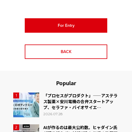
For Entry
BACK
Popular
「プロセスがプロダクト」——アステラ
1
ス製薬×安川電機の合弁スタートアッ
プ、セラファ・バイオサイエ…
2026.07.28
AIが作るのは最大公約数。ヒャダイン氏
2