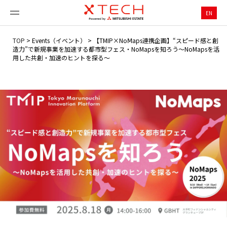
EN
TOP
>
Events（イベント）
>
【TMIP×NoⅯaps連携企画】“スピード感と創
造力”で新規事業を加速する都市型フェス・NoMapsを知ろう～NoMapsを活
用した共創・加速のヒントを探る～