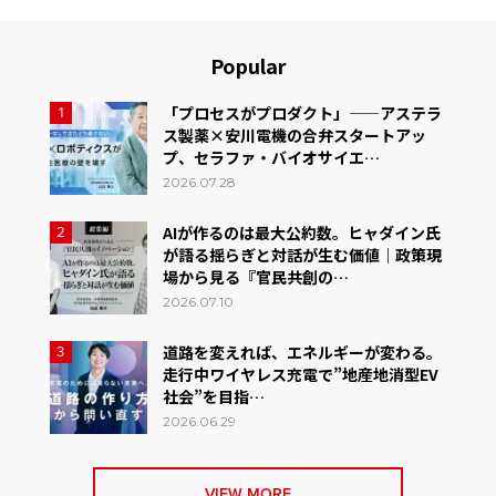
Popular
「プロセスがプロダクト」——アステラ
1
ス製薬×安川電機の合弁スタートアッ
プ、セラファ・バイオサイエ…
2026.07.28
AIが作るのは最大公約数。ヒャダイン氏
2
が語る揺らぎと対話が生む価値｜政策現
場から見る『官民共創の…
2026.07.10
道路を変えれば、エネルギーが変わる。
3
走行中ワイヤレス充電で”地産地消型EV
社会”を目指…
2026.06.29
VIEW MORE