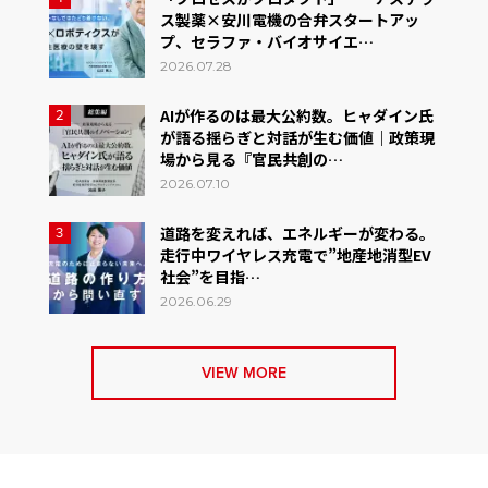
ス製薬×安川電機の合弁スタートアッ
プ、セラファ・バイオサイエ…
2026.07.28
AIが作るのは最大公約数。ヒャダイン氏
2
が語る揺らぎと対話が生む価値｜政策現
場から見る『官民共創の…
2026.07.10
道路を変えれば、エネルギーが変わる。
3
走行中ワイヤレス充電で”地産地消型EV
社会”を目指…
2026.06.29
VIEW MORE