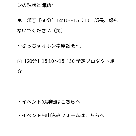
ンの現状と課題』
第⼆部①【60分】14:10〜15︓10『部⻑、怒ら
ないでください（笑）
〜ぶっちゃけホンネ座談会〜』
②【20分】15:10〜15︓30 予定プロダクト紹
介
・イベントの詳細は
こちら
へ
・イベントお申込みフォームは
こちら
へ