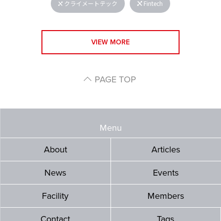
クライメートテック
Fintech
VIEW MORE
PAGE TOP
Menu
About
Articles
News
Events
Facility
Members
Contact
Tags