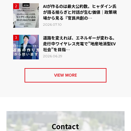
AIが作るのは最大公約数。ヒャダイン氏
2
が語る揺らぎと対話が生む価値｜政策現
場から見る『官民共創の…
2026.07.10
道路を変えれば、エネルギーが変わる。
3
走行中ワイヤレス充電で”地産地消型EV
社会”を目指…
2026.06.29
VIEW MORE
Contact