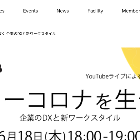
les
Events
News
Facility
Member
Interview
Column
く 企業のDXと新ワークスタイル
Event report
Other