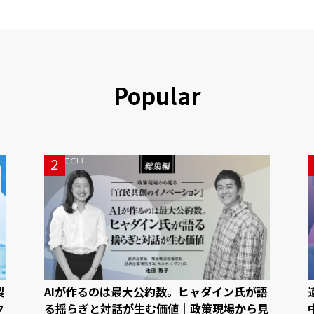
Popular
2
製
AIが作るのは最大公約数。ヒャダイン氏が語
フ
る揺らぎと対話が生む価値｜政策現場から見