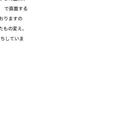
） で直面する
ておりますの
たもの変え、
待ちしていま