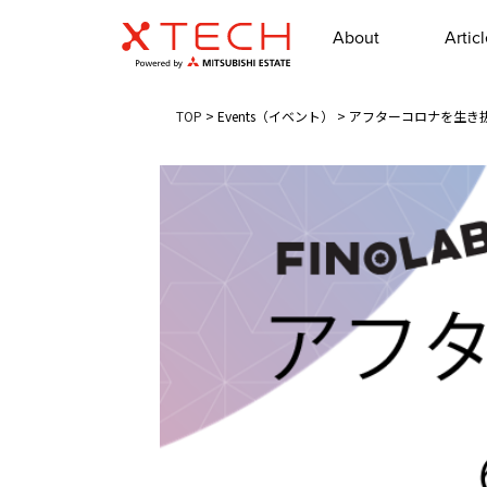
About
Artic
TOP
>
Events（イベント）
>
アフターコロナを生き抜