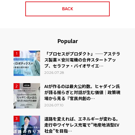
BACK
Popular
「プロセスがプロダクト」——アステラ
1
ス製薬×安川電機の合弁スタートアッ
プ、セラファ・バイオサイエ…
2026.07.28
AIが作るのは最大公約数。ヒャダイン氏
2
が語る揺らぎと対話が生む価値｜政策現
場から見る『官民共創の…
2026.07.10
道路を変えれば、エネルギーが変わる。
3
走行中ワイヤレス充電で”地産地消型EV
社会”を目指…