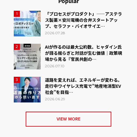
Popular
「プロセスがプロダクト」——アステラ
1
ス製薬×安川電機の合弁スタートアッ
プ、セラファ・バイオサイエ…
2026.07.28
AIが作るのは最大公約数。ヒャダイン氏
2
が語る揺らぎと対話が生む価値｜政策現
場から見る『官民共創の…
2026.07.10
道路を変えれば、エネルギーが変わる。
3
走行中ワイヤレス充電で”地産地消型EV
社会”を目指…
2026.06.29
VIEW MORE