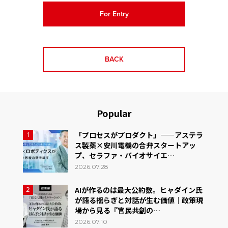
For Entry
BACK
Popular
「プロセスがプロダクト」——アステラ
1
ス製薬×安川電機の合弁スタートアッ
プ、セラファ・バイオサイエ…
2026.07.28
AIが作るのは最大公約数。ヒャダイン氏
2
が語る揺らぎと対話が生む価値｜政策現
場から見る『官民共創の…
2026.07.10