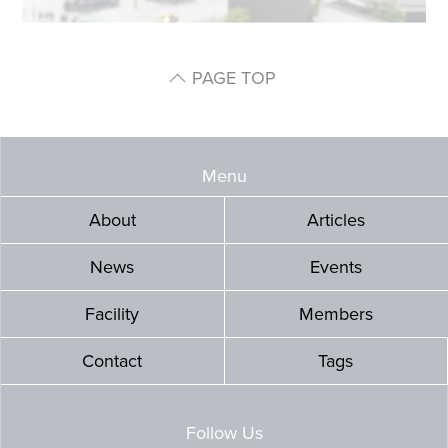
PAGE TOP
Menu
About
Articles
News
Events
Facility
Members
Contact
Tags
Follow Us