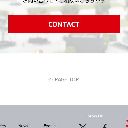
CONTACT
PAGE TOP
Follow Us
cles
News
Events