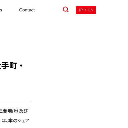
s
Contact
JP
/
EN
大手町・
下、三菱地所）及び
）は、傘のシェア