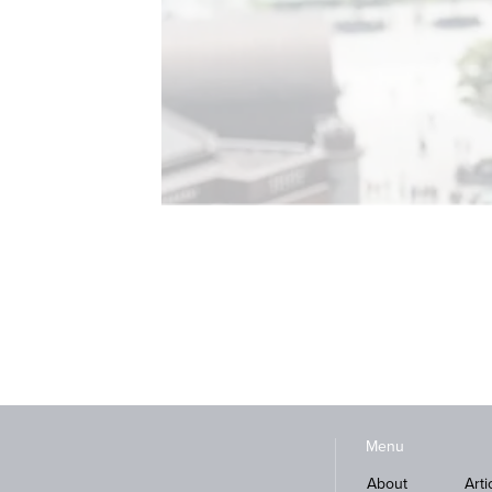
Menu
About
Arti