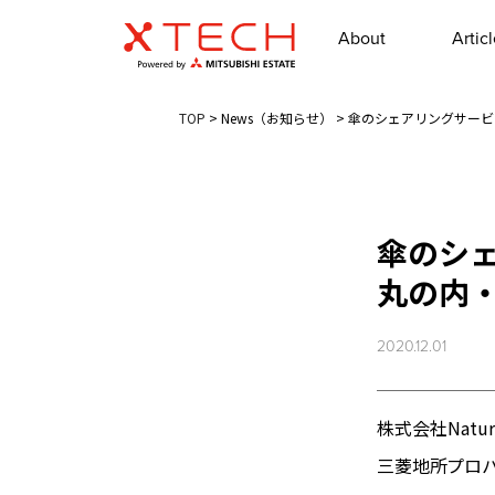
About
Artic
TOP
>
News（お知らせ）
>
傘のシェアリングサービ
傘のシ
丸の内
2020.12.01
株式会社Natur
三菱地所プロパ