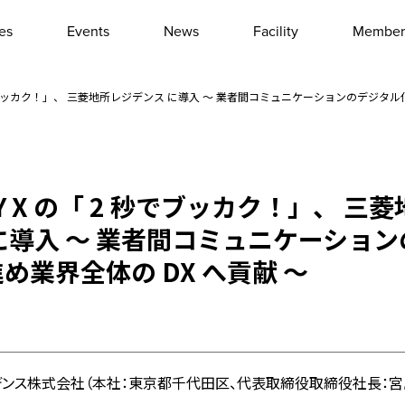
les
Events
News
Facility
Member
Interview
Column
 秒でブッカク！」、 三菱地所レジデンス に導入 〜 業者間コミュニケーションのデジタル
Event report
Other
SY X の「 2 秒でブッカク！」、 三
に導入 〜 業者間コミュニケーショ
め業界全体の DX へ貢献 〜
ンス株式会社（本社：東京都千代田区、代表取締役取締役社長：宮