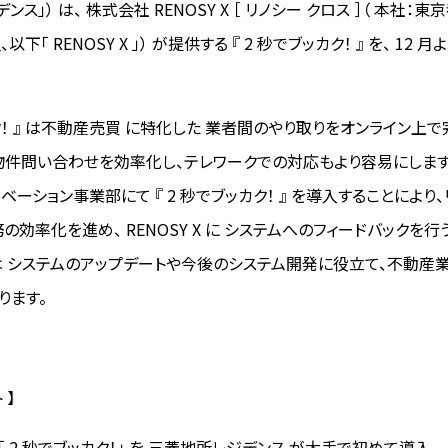
ス」） は、 株式会社 RENOSY X ［ リノシー クロス ］（ 本社：
以下「 RENOSY X 」） が提供する 『 2 秒でブッカク！ 』 を、 12
ク！ 』 は不動産売買 に特化した 業者間のやり取りをオンライン上で完結
物件問い合わせを効率化し、テレワークでの対応もより容易にしま
ベーション事業部にて 『 2 秒でブッカク！ 』 を導入することにより
効率化を進め、 RENOSY X に システムへのフィードバックを行
 では システムのアップデートや今後のシステム開発に役立て、不動産業
ります。
 】
 の 「 2 秒でブッカク！」 を 三菱地所レジデンス が大手で初めて導入