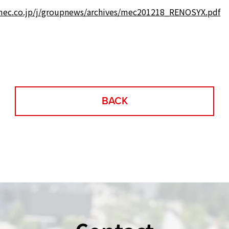
mec.co.jp/j/groupnews/archives/mec201218_RENOSYX.pdf
BACK