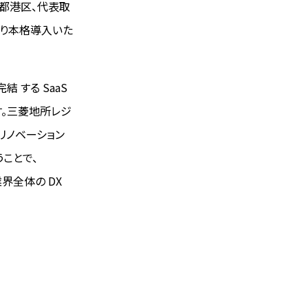
東京都港区、代表取
 月より本格導入いた
 する SaaS
す。三菱地所レジ
、リノベーション
うことで、
界全体の DX