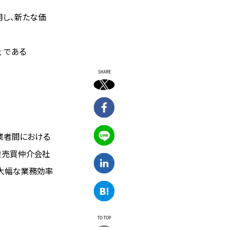
用し、新たな価
社 である
SHARE
業者間における
産売買仲介会社
で大幅な業務効率
TO TOP