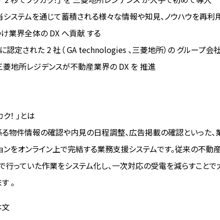
、当システムを通じて蓄積される様々な情報や知見、ノウハウを再利
け業界全体の DX へ貢献 する
0 に認定された 2 社（ GA technologies 、三菱地所）の グループ会
 と 三菱地所レジデンスが不動産業界の DX を 推進
カク！ 」とは
る物件情報の確認や内見の日程調整、広告掲載の確認といった、
ョンをオンライン上で完結する業務支援システムです。従来の不動
AX で行っていた作業をシステム化し、一次対応の受電を減らすこと
す 。
本文