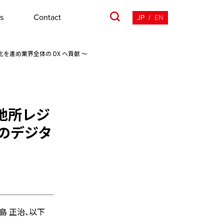
s
Contact
JP
/
EN
化を進め業界全体の DX へ貢献 〜
菱地所レジ
ンのデジタ
島 正治、以下