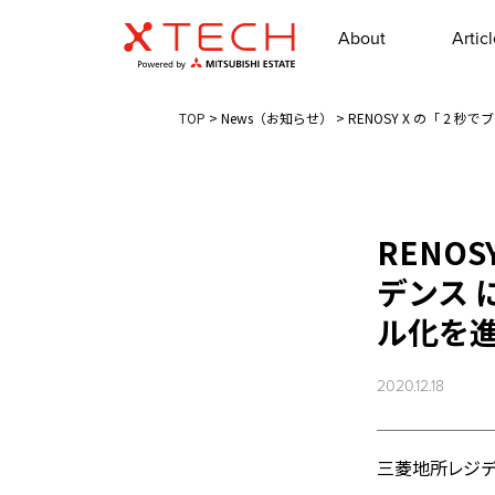
About
Artic
TOP
>
News（お知らせ）
>
RENOSY X の「 2
RENO
デンス 
ル化を進
2020.12.18
三菱地所レジデ