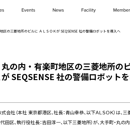
les
Events
News
Facility
Member
Interview
Column
区の三菱地所のビルに ＡＬＳＯＫが SEQSENSE 社の警備ロボットを導入へ
Event report
Other
・丸の内・有楽町地区の三菱地所のビ
が SEQSENSE 社の警備ロボット
式会社（本社 東京都港区、社長：青山幸恭、以下ＡＬＳＯＫ）は、
千代田区、執行役社長：吉田淳一、以下三菱地所）が、大手町・丸の