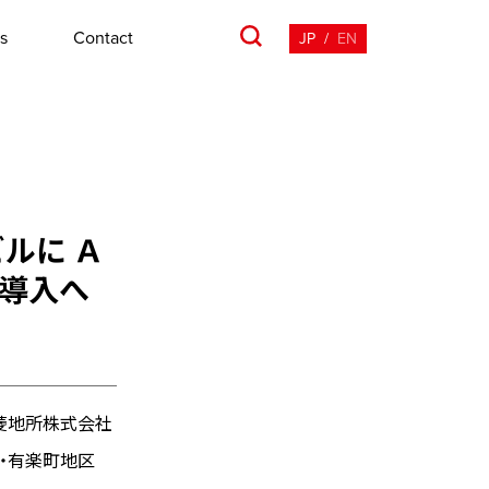
s
Contact
JP
/
EN
ルに Ａ
を導入へ
三菱地所株式会社
内・有楽町地区