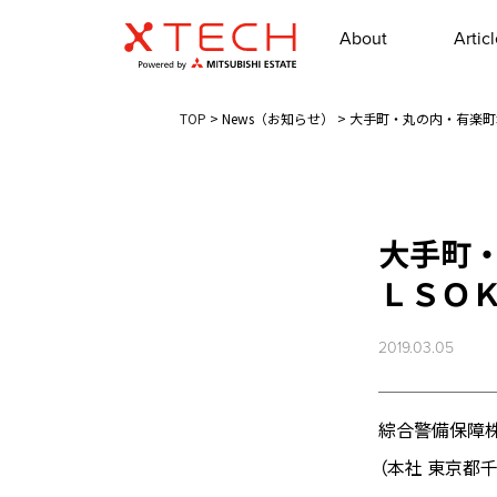
About
Artic
TOP
>
News（お知らせ）
>
大手町・丸の内・有楽町地
大手町
ＬＳＯＫ
2019.03.05
綜合警備保障株
（本社 東京都