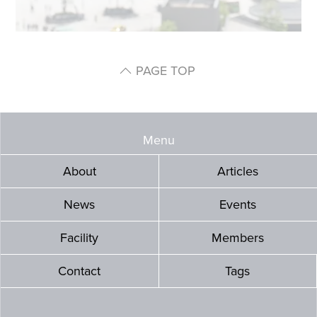
PAGE TOP
Menu
About
Articles
News
Events
Facility
Members
Contact
Tags