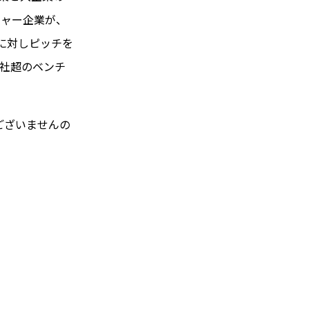
チャー企業が、
名に対しピッチを
00社超のベンチ
ございませんの