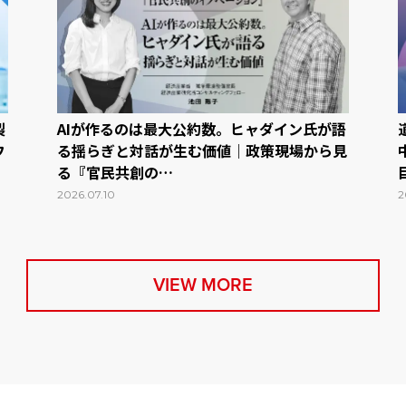
製
AIが作るのは最大公約数。ヒャダイン氏が語
フ
る揺らぎと対話が生む価値｜政策現場から見
る『官民共創の…
2026.07.10
2
VIEW MORE