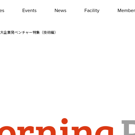
les
Events
News
Facility
Member
Interview
Column
第381回 大企業発ベンチャー特集（技術編）
Event report
Other