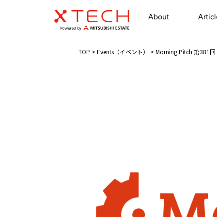
About
Artic
TOP
>
Events（イベント）
>
Morning Pitch 