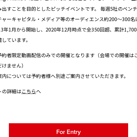
み出すことを目的としたピッチイベントです。 毎週5社のベン
ャーキャピタル・メディア等のオーディエンス約200～300
13年1月から開始し、2020年12月時点で全350回超、累計1,7
壇しています。
予約者限定動画配信のみでの開催となります（会場での開催は
だけません）
案内については予約者様へ別途ご案内させていただきます。
トの詳細は
こちら
へ
For Entry