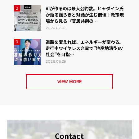
AIが作るのは最大公約数。ヒャダイン氏
2
が語る揺らぎと対話が生む価値｜政策現
場から見る『官民共創の…
2026.07.10
道路を変えれば、エネルギーが変わる。
3
走行中ワイヤレス充電で”地産地消型EV
社会”を目指…
2026.06.29
VIEW MORE
Contact