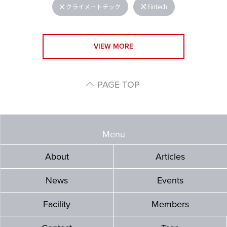
クライメートテック
Fintech
VIEW MORE
PAGE TOP
Menu
About
Articles
News
Events
Facility
Members