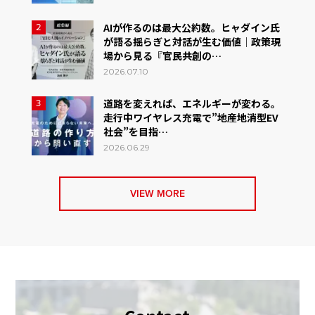
AIが作るのは最大公約数。ヒャダイン氏
2
が語る揺らぎと対話が生む価値｜政策現
場から見る『官民共創の…
2026.07.10
道路を変えれば、エネルギーが変わる。
3
走行中ワイヤレス充電で”地産地消型EV
社会”を目指…
2026.06.29
VIEW MORE