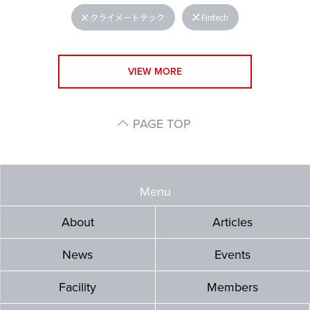
クライメートテック
Fintech
VIEW MORE
PAGE TOP
Menu
About
Articles
News
Events
Facility
Members