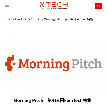
EN
TOP
>
Events（イベント）
>
Morning Pitch 第416回FemTech特集
Morning Pitch 第416回FemTech特集