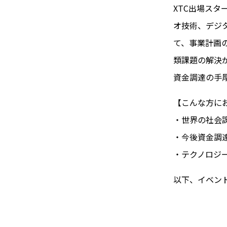
XTC出場ス
オ技術、デジ
て、事業計画
類課題の解決
資金調達の手
【こんな方に
・世界の社会
・今後資金調
・テクノロジ
以下、イベン