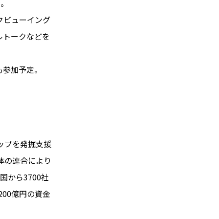
た。
クビューイング
ルトークなどを
も参加予定。
。
アップを発掘支援
体の連合により
国から3700社
200億円の資金