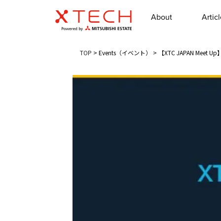
About
Artic
TOP
>
Events（イベント）
>
【XTC JAPAN Me