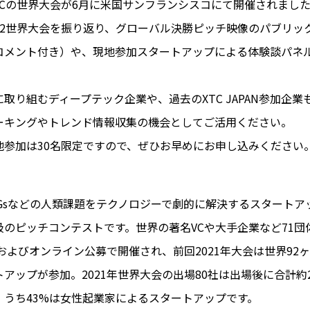
TCの世界大会が6月に米国サンフランシスコにて開催されまし
022世界大会を振り返り、グローバル決勝ピッチ映像のパブリッ
コメント付き）や、現地参加スタートアップによる体験談パネ
。
取り組むディープテック企業や、過去のXTC JAPAN参加企業
ーキングやトレンド情報収集の機会としてご活用ください。
地参加は30名限定ですので、ぜひお早めにお申し込みください
】
DGsなどの人類課題をテクノロジーで劇的に解決するスタート
級のピッチコンテストです。世界の著名VCや大手企業など71団
市およびオンライン公募で開催され、前回2021年大会は世界92ヶ
アップが参加。2021年世界大会の出場80社は出場後に合計約
、うち43%は女性起業家によるスタートアップです。