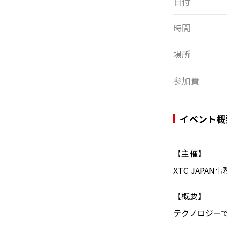
日付
時間
場所
参加費
イベント概
【主催】
XTC JAPA
【概要】
テクノロジー