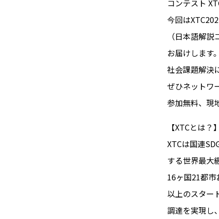
コンテスト X
今回はXTC2
（日本語解説
お届けします
社会課題解決に
ぜひネットワ
参加無料、現
【XTCとは？
XTCは国連S
する世界最大
16ヶ国21都
以上のスタート
調達を実現し