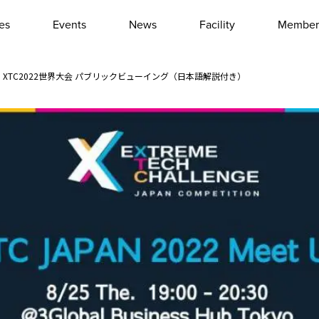
les
Events
News
Facility
Member
Interview
Column
et Up】XTC2022世界大会 パブリックビューイング（日本語解説付き）
Event report
Other