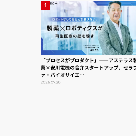
1
「プロセスがプロダクト」——アステラス
薬×安川電機の合弁スタートアップ、セラ
ァ・バイオサイエ…
2026.07.28