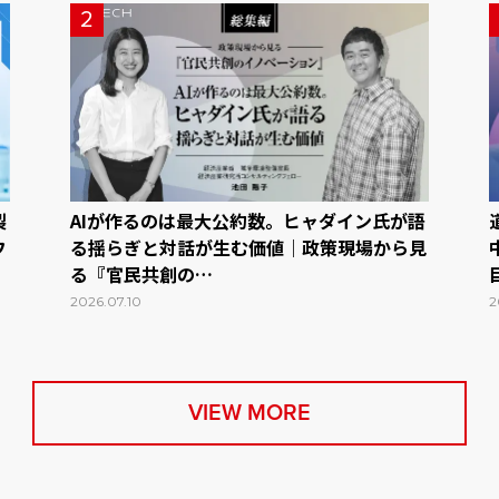
2
製
AIが作るのは最大公約数。ヒャダイン氏が語
フ
る揺らぎと対話が生む価値｜政策現場から見
る『官民共創の…
2026.07.10
2
VIEW MORE