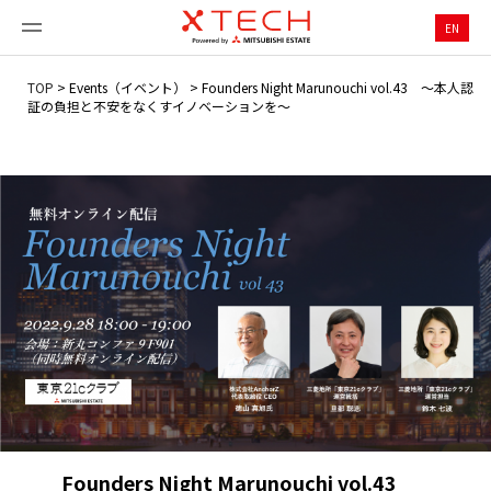
EN
TOP
>
Events（イベント）
>
Founders Night Marunouchi vol.43 ～本人認
証の負担と不安をなくすイノベーションを～
Founders Night Marunouchi vol.43