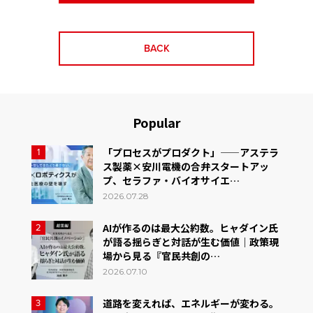
BACK
Popular
「プロセスがプロダクト」——アステラ
1
ス製薬×安川電機の合弁スタートアッ
プ、セラファ・バイオサイエ…
2026.07.28
AIが作るのは最大公約数。ヒャダイン氏
2
が語る揺らぎと対話が生む価値｜政策現
場から見る『官民共創の…
2026.07.10
道路を変えれば、エネルギーが変わる。
3