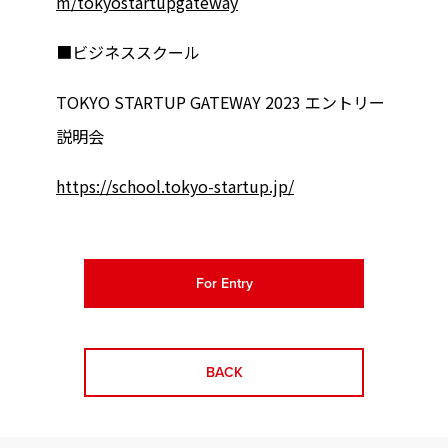
m/tokyostartupgateway
■ビジネススクール
TOKYO STARTUP GATEWAY 2023 エントリー
説明会
https://school.tokyo-startup.jp/
For Entry
BACK