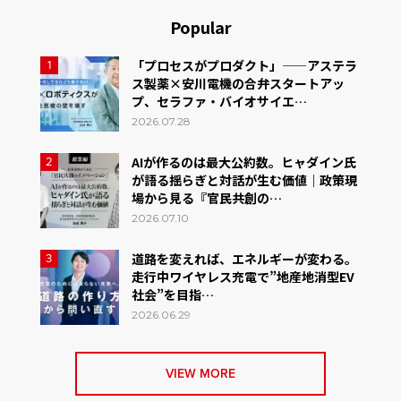
Popular
「プロセスがプロダクト」——アステラ
1
ス製薬×安川電機の合弁スタートアッ
プ、セラファ・バイオサイエ…
2026.07.28
AIが作るのは最大公約数。ヒャダイン氏
2
が語る揺らぎと対話が生む価値｜政策現
場から見る『官民共創の…
2026.07.10
道路を変えれば、エネルギーが変わる。
3
走行中ワイヤレス充電で”地産地消型EV
社会”を目指…
2026.06.29
VIEW MORE