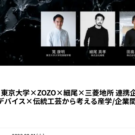
×東京大学×ZOZO×細尾×三菱地所 連携
デバイス×伝統工芸から考える産学/企業