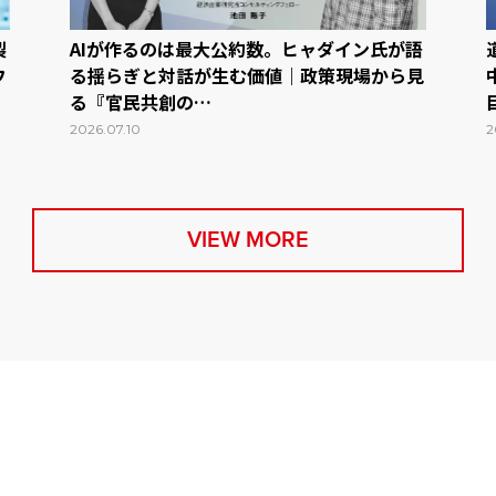
製
AIが作るのは最大公約数。ヒャダイン氏が語
フ
る揺らぎと対話が生む価値｜政策現場から見
る『官民共創の…
2026.07.10
2
VIEW MORE