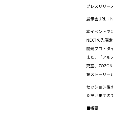
プレスリリース
展示会URL：
h
本イベントで
NEXTの先
開発プロトタ
また、「アルス
究室、ZOZO
業ストーリ―
セッション後
ただけますの
■概要