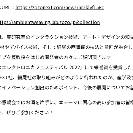
URL：
https://zozonext.com/news/nr2klvf158c
ttps://ambientweaving.lab.zozo.jp/collection
は、筧研究室のインタラクション技術、アート・デザインの知見
端素材やデバイス技術、そして細尾の西陣織の技法と意匠が融合
イプを筧教授をはじめ開発者の方々にご説明頂きます。
エレクトロニカフェスティバル 2022」にて栄誉賞を受賞し
NEXT社、細尾社の取り組みがどのように行われたのか、産学
とイノベーション創出のためポイント、今後の展開についてお
の懇親会ではお酒を片手に、本テーマに関心の高い参加者の皆
で、ぜひご参加ください！