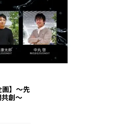
企画】～先
間共創～