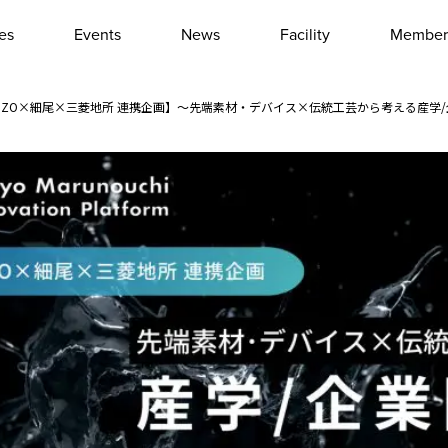
les
Events
News
Facility
Member
Interview
Column
ZOZO×細尾×三菱地所 連携企画】～先端素材・デバイス×伝統工芸から考える産学
Event report
Other