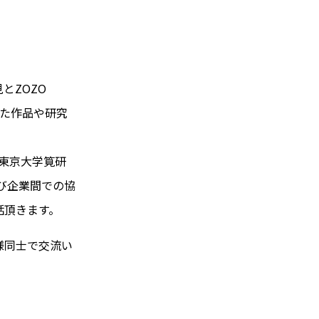
とZOZO
した作品や研究
た東京大学筧研
及び企業間での協
話頂きます。
様同士で交流い